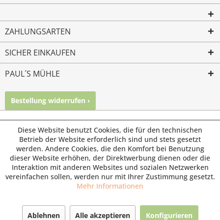
ZAHLUNGSARTEN
SICHER EINKAUFEN
PAUL´S MÜHLE
Bestellung widerrufen ›
Mailkontakt
Facebook
Instagram
© Paul's Mühle | Inhaber: Christof Paul e.K. | Westring 2 |
Diese Website benutzt Cookies, die für den technischen
45659 Recklinghausen
Betrieb der Website erforderlich sind und stets gesetzt
werden. Andere Cookies, die den Komfort bei Benutzung
Fax: 02361 -28831 | E-Mail: info@pauls-muehle.de
dieser Website erhöhen, der Direktwerbung dienen oder die
Interaktion mit anderen Websites und sozialen Netzwerken
vereinfachen sollen, werden nur mit Ihrer Zustimmung gesetzt.
Mehr Informationen
Ablehnen
Alle akzeptieren
Konfigurieren