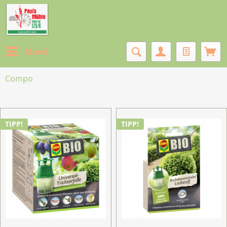
Menü
Compo
TIPP!
TIPP!