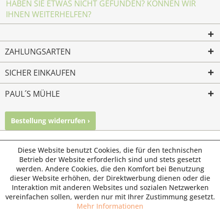
HABEN SIE ETWAS NICHT GEFUNDEN? KÖNNEN WIR
IHNEN WEITERHELFEN?
ZAHLUNGSARTEN
SICHER EINKAUFEN
PAUL´S MÜHLE
Bestellung widerrufen ›
Mailkontakt
Facebook
Instagram
© Paul's Mühle | Inhaber: Christof Paul e.K. | Westring 2 |
Diese Website benutzt Cookies, die für den technischen
45659 Recklinghausen
Betrieb der Website erforderlich sind und stets gesetzt
werden. Andere Cookies, die den Komfort bei Benutzung
Fax: 02361 -28831 | E-Mail: info@pauls-muehle.de
dieser Website erhöhen, der Direktwerbung dienen oder die
Interaktion mit anderen Websites und sozialen Netzwerken
vereinfachen sollen, werden nur mit Ihrer Zustimmung gesetzt.
Mehr Informationen