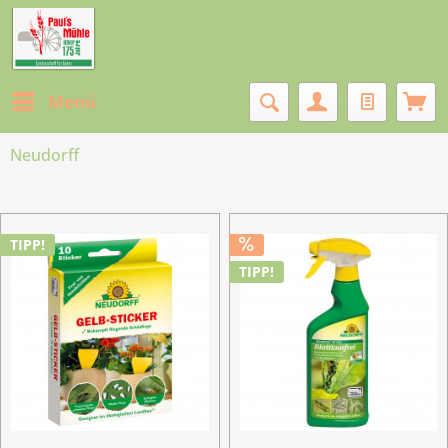
Menü
Neudorff
TIPP!
TIPP!