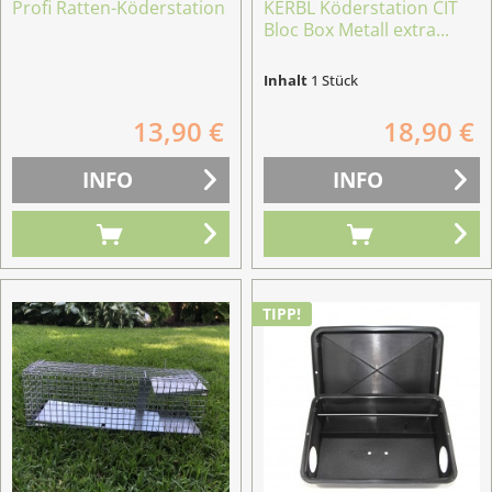
Profi Ratten-Köderstation
KERBL Köderstation CIT
Bloc Box Metall extra...
Inhalt
1 Stück
13,90 €
18,90 €
INFO
INFO
TIPP!