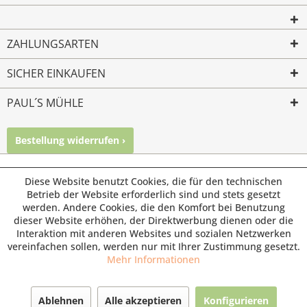
ZAHLUNGSARTEN
SICHER EINKAUFEN
PAUL´S MÜHLE
Bestellung widerrufen ›
Mailkontakt
Facebook
Instagram
© Paul's Mühle | Inhaber: Christof Paul e.K. | Westring 2 |
Diese Website benutzt Cookies, die für den technischen
45659 Recklinghausen
Betrieb der Website erforderlich sind und stets gesetzt
werden. Andere Cookies, die den Komfort bei Benutzung
Fax: 02361 -28831 | E-Mail: info@pauls-muehle.de
dieser Website erhöhen, der Direktwerbung dienen oder die
Interaktion mit anderen Websites und sozialen Netzwerken
vereinfachen sollen, werden nur mit Ihrer Zustimmung gesetzt.
Mehr Informationen
Ablehnen
Alle akzeptieren
Konfigurieren