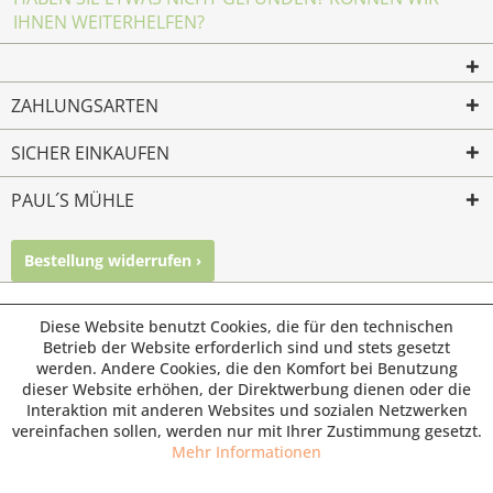
IHNEN WEITERHELFEN?
ZAHLUNGSARTEN
SICHER EINKAUFEN
PAUL´S MÜHLE
Bestellung widerrufen ›
Mailkontakt
Facebook
Instagram
© Paul's Mühle | Inhaber: Christof Paul e.K. | Westring 2 |
Diese Website benutzt Cookies, die für den technischen
45659 Recklinghausen
Betrieb der Website erforderlich sind und stets gesetzt
werden. Andere Cookies, die den Komfort bei Benutzung
Fax: 02361 -28831 | E-Mail: info@pauls-muehle.de
dieser Website erhöhen, der Direktwerbung dienen oder die
Interaktion mit anderen Websites und sozialen Netzwerken
vereinfachen sollen, werden nur mit Ihrer Zustimmung gesetzt.
Mehr Informationen