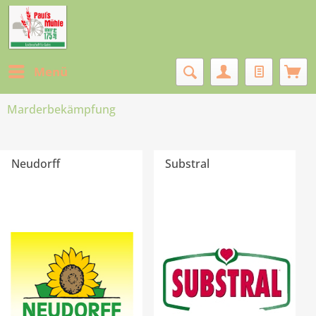
Menü
Marderbekämpfung
Neudorff
Substral