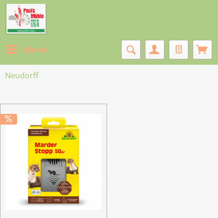
Menü
Neudorff