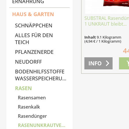
ERNÄHRUNG
HAUS & GARTEN
SUBSTRAL Rasendüng
1 UNKRAUT bleibt...
SCHNÄPPCHEN
ALLES FÜR DEN
Inhalt
9.1 Kilogramm
(4,94 € / 1 Kilogramm)
TEICH
4
PFLANZENERDE
NEUDORFF
INFO
BODENHILFSSTOFFE
WASSERSPEICHERUNG
RASEN
Rasensamen
Rasenkalk
Rasendünger
RASENUNKRAUTVERNICHTER