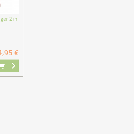
er 2 in
4,95 €