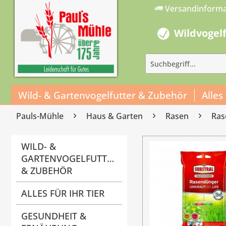
Versandinform
Wildvogel
Wild- & Gartenvogelfutter & Zubehör
Alles
Pauls-Mühle
Haus & Garten
Rasen
Ras
WILD- &
GARTENVOGELFUTTER
& ZUBEHÖR
ALLES FÜR IHR TIER
GESUNDHEIT &