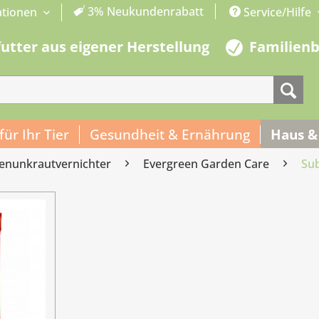
3% Neukundenrabatt
ationen
Service/Hilfe
futter aus eigener Herstellung
Familien
 für Ihr Tier
Gesundheit & Ernährung
Haus &
enunkrautvernichter
Evergreen Garden Care
Sub