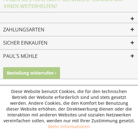
IHNEN WEITERHELFEN?
ZAHLUNGSARTEN
SICHER EINKAUFEN
PAUL´S MÜHLE
Bestellung widerrufen ›
Mailkontakt
Facebook
Instagram
© Paul's Mühle | Inhaber: Christof Paul e.K. | Westring 2 |
Diese Website benutzt Cookies, die für den technischen
45659 Recklinghausen
Betrieb der Website erforderlich sind und stets gesetzt
werden. Andere Cookies, die den Komfort bei Benutzung
Fax: 02361 -28831 | E-Mail: info@pauls-muehle.de
dieser Website erhöhen, der Direktwerbung dienen oder die
Interaktion mit anderen Websites und sozialen Netzwerken
vereinfachen sollen, werden nur mit Ihrer Zustimmung gesetzt.
Mehr Informationen