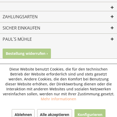
ZAHLUNGSARTEN
SICHER EINKAUFEN
PAUL´S MÜHLE
Bestellung widerrufen ›
Mailkontakt
Facebook
Instagram
© Paul's Mühle | Inhaber: Christof Paul e.K. | Westring 2 |
Diese Website benutzt Cookies, die für den technischen
45659 Recklinghausen
Betrieb der Website erforderlich sind und stets gesetzt
werden. Andere Cookies, die den Komfort bei Benutzung
Fax: 02361 -28831 | E-Mail: info@pauls-muehle.de
dieser Website erhöhen, der Direktwerbung dienen oder die
Interaktion mit anderen Websites und sozialen Netzwerken
vereinfachen sollen, werden nur mit Ihrer Zustimmung gesetzt.
Mehr Informationen
Ablehnen
Alle akzeptieren
Konfigurieren