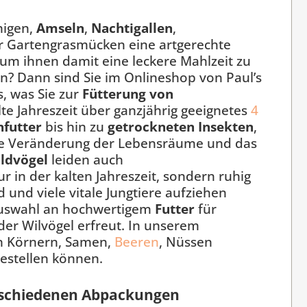
nigen,
Amseln
,
Nachtigallen
,
r Gartengrasmücken eine artgerechte
um ihnen damit eine leckere Mahlzeit zu
en? Dann sind Sie im Onlineshop von Paul’s
s, was Sie zur
Fütterung von
lte Jahreszeit über ganzjährig geeignetes
4
nfutter
bis hin zu
getrockneten Insekten
,
die Veränderung der Lebensräume und das
ldvögel
leiden auch
ur in der kalten Jahreszeit, sondern ruhig
 und viele vitale Jungtiere aufziehen
 Auswahl an hochwertigem
Futter
für
der Wilvögel erfreut. In unserem
en Körnern, Samen,
Beeren
, Nüssen
estellen können.
verschiedenen Abpackungen