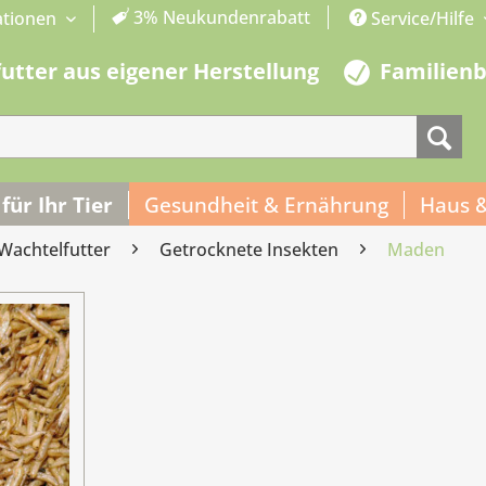
3% Neukundenrabatt
ationen
Service/Hilfe
futter aus eigener Herstellung
Familien
 für Ihr Tier
Gesundheit & Ernährung
Haus 
Wachtelfutter
Getrocknete Insekten
Maden