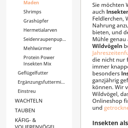
Maden
Sie möchten W
auch
Insekte
Shrimps
Feldlerchen,
Grashüpfer
Nahrung anzu
Hermetialarven
bieten, und d
Mühle genau a
Seidenraupenpuppen
Wildvögeln
be
Mehlwürmer
Jahreszeitenf
Protein Power
die nicht nur
Insekten Mix
immer knappe
besonders
In
Geflügelfutter
ganzjährig ge
Ergänzungsfuttermittel
können. Wir 
Einstreu
Wildvögel, da
Onlineshop fi
WACHTELN
und
getrockn
TAUBEN
KÄFIG- &
Insekten al
VOLIERENVÖGEL