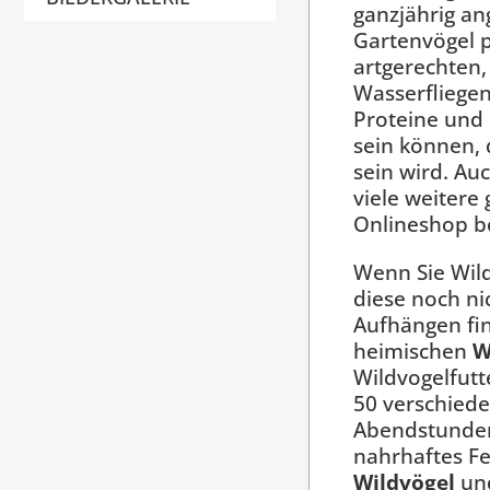
ganzjährig an
Gartenvögel p
artgerechten,
Wasserfliegen 
Proteine und 
sein können, 
sein wird. Au
viele weitere
Onlineshop b
Wenn Sie Wild
diese noch nic
Aufhängen fin
heimischen
W
Wildvogelfutt
50 verschied
Abendstunden 
nahrhaftes Fe
Wildvögel
und