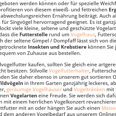
geboten werden können oder für spezielle Weich
rofitieren von diesem eiweiß- und fettreichen
Er
 abwechslungsreichen Ernährung beiträgt. Auch a
für Singvögel hervorragend geeignet. Es ist ganzjä
lockt viele kleine, seltene und geschützte Vogelar
dass die
Futterstelle
rund um
Vogelhaus
, Futter
ch der seltene Gimpel / Dompfaff lässt sich von d
 getrocknete
Insekten und Krebstiere
können Sie j
equem von Zuhause aus bestellen.
vogelfutter kaufen, sollten Sie gleich eine artger
ht besitzen. Stilvolle
Vogelfutterhalter
, Futtersch
den Sie daher ebenso in unserem gut sortieren O
ildvögeln
in Ihrem Garten ganzjährig leckeres, a
er,
geräumige Vogelhäuser
und
Vogeltränken
mit 
enen
Vogelarten
eine Freude. Sie werden sich daf
mit einem herrlichen Vogelkonzert revanchieren!
ttfutter mit an oder hängen Sie auch einen
Meise
 dem anderen Vogelbedarf aus unserem Onlineshop