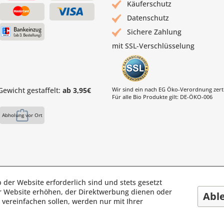
Käuferschutz
Datenschutz
Sichere Zahlung
mit SSL-Verschlüsselung
ewicht gestaffelt:
ab 3,95€
Wir sind ein nach EG Öko-Verordnung zertif
Für alle Bio Produkte gilt: DE-ÖKO-006
Abholung vor Ort
s Mühle | Inhaber: Christof Paul e.K. | Westring 2 | 45659 Reckli
 der Website erforderlich sind und stets gesetzt
r Website erhöhen, der Direktwerbung dienen oder
Fax: 02361 -28831 | E-Mail: info@pauls-muehle.de
Abl
vereinfachen sollen, werden nur mit Ihrer