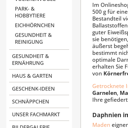
Im Onlinesho
PARK- &
500 g für ein
HOBBYTIERE
Bestandteil v
Ballaststoffe
EICHHÖRNCHEN
guter Eiweißs
GESUNDHEIT &
sie benötigen
REINIGUNG
äußerst bege
bestimmt nich
GESUNDHEIT &
optimale Darm
ERNÄHRUNG
erhalten Sie 
von
Körnerfr
HAUS & GARTEN
Getrocknete 
GESCHENK-IDEEN
Garnelen
,
Ma
Ihre gefieder
SCHNÄPPCHEN
Daphnien im
UNSER FACHMARKT
Maden
eignen
BILDERGALERIE