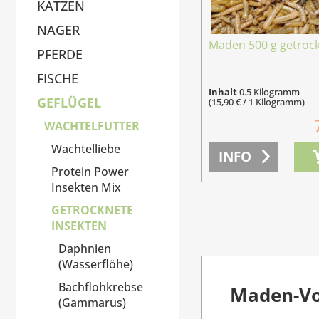
KATZEN
NAGER
Maden 500 g getroc
PFERDE
FISCHE
Inhalt
0.5 Kilogramm
GEFLÜGEL
(15,90 € / 1 Kilogramm)
WACHTELFUTTER
Wachtelliebe
INFO
Protein Power
Insekten Mix
GETROCKNETE
INSEKTEN
Daphnien
(Wasserflöhe)
Bachflohkrebse
Maden-Vog
(Gammarus)