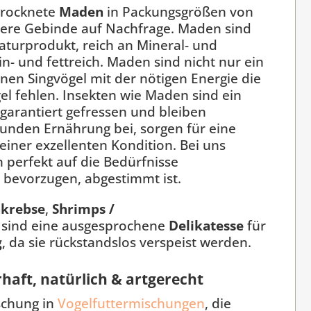
trocknete
Maden
in Packungsgrößen von
ßere Gebinde auf Nachfrage. Maden sind
Naturprodukt, reich an Mineral- und
n- und fettreich. Maden sind nicht nur ein
inen Singvögel mit der nötigen Energie die
el fehlen. Insekten wie Maden sind ein
arantiert gefressen und bleiben
sunden Ernährung bei, sorgen für eine
einer exzellenten Kondition. Bei uns
n perfekt auf die Bedürfnisse
n bevorzugen, abgestimmt ist.
hkrebse
,
Shrimps
/
sind eine ausgesprochene
Delikatesse
für
g
, da sie rückstandslos verspeist werden.
haft, natürlich & artgerecht
schung in
Vogelfuttermischungen
, die