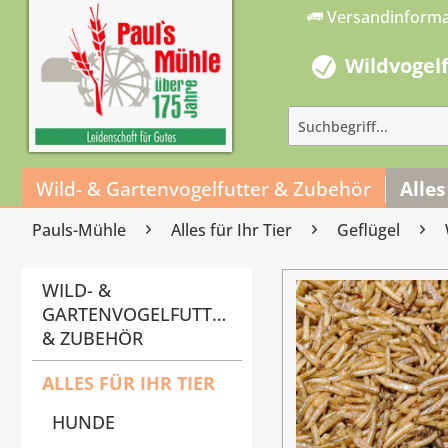
Versandinform
Wildvogel
Wild- & Gartenvogelfutter & Zubehör
Alles
Pauls-Mühle
Alles für Ihr Tier
Geflügel
WILD- &
GARTENVOGELFUTTER
& ZUBEHÖR
ALLES FÜR IHR TIER
HUNDE