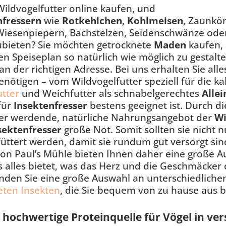
ildvogelfutter online kaufen, und
nfressern
wie
Rotkehlchen
,
Kohlmeisen
, Zaunkö
 Wiesenpiepern, Bachstelzen, Seidenschwänze ode
bieten? Sie möchten getrocknete
Maden
kaufen, 
en Speiseplan so natürlich wie möglich zu gestalt
n der richtigen Adresse. Bei uns erhalten Sie alle
nötigen – vom Wildvogelfutter speziell für die ka
utter
und Weichfutter als schnabelgerechtes
Allei
 für
Insektenfresser
bestens geeignet ist. Durch 
r werdende, natürliche Nahrungsangebot der
Wi
sektenfresser
große Not. Somit sollten sie nicht n
füttert werden, damit sie rundum gut versorgt sind
von Paul’s Mühle bieten Ihnen daher eine große
s alles bietet, was das Herz und die Geschmäcker 
nden Sie eine große Auswahl an unterschiedlich
eten Insekten
, die Sie bequem von zu hause aus b
s hochwertige Proteinquelle für Vögel in 