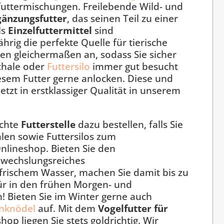
futtermischungen. Freilebende Wild- und
gänzungsfutter
, das seinen Teil zu einer
ls
Einzelfuttermittel
sind
hrig die perfekte Quelle für tierische
ten gleichermaßen an, sodass Sie sicher
schale oder
Futtersilo
immer gut besucht
iesem Futter gerne anlocken. Diese und
etzt in erstklassiger Qualität in unserem
echte
Futterstelle
dazu bestellen, falls Sie
alen sowie Futtersilos zum
nlineshop. Bieten Sie den
bwechslungsreiches
frischem Wasser, machen Sie damit bis zu
ür in den frühen Morgen- und
 Bieten Sie im Winter gerne auch
nknödel
auf. Mit dem
Vogelfutter für
 liegen Sie stets goldrichtig. Wir