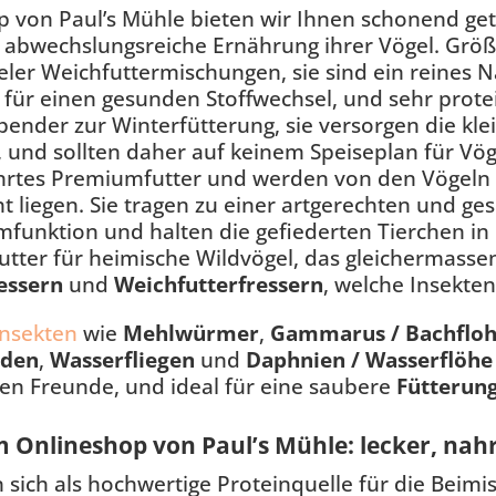
p von Paul’s Mühle bieten wir Ihnen schonend ge
e abwechslungsreiche Ernährung ihrer Vögel. Grö
ieler Weichfuttermischungen, sie sind ein reines 
n für einen gesunden Stoffwechsel, und sehr protei
pender zur Winterfütterung, sie versorgen die kle
, und sollten daher auf keinem Speiseplan für Vög
hrtes Premiumfutter und werden von den Vögeln g
t liegen. Sie tragen zu einer artgerechten und ge
funktion und halten die gefiederten Tierchen in 
Futter für heimische Wildvögel, das gleichermasse
essern
und
Weichfutterfressern
, welche Insekte
Insekten
wie
Mehlwürmer
,
Gammarus / Bachflo
den
,
Wasserfliegen
und
Daphnien / Wasserflöhe
ten Freunde, und ideal für eine saubere
Fütterun
 Onlineshop von Paul’s Mühle: lecker, nahr
 sich als hochwertige Proteinquelle für die Beimi