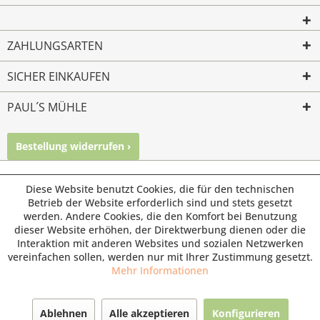
ZAHLUNGSARTEN
SICHER EINKAUFEN
PAUL´S MÜHLE
Bestellung widerrufen ›
Mailkontakt
Facebook
Instagram
© Paul's Mühle | Inhaber: Christof Paul e.K. | Westring 2 |
Diese Website benutzt Cookies, die für den technischen
45659 Recklinghausen
Betrieb der Website erforderlich sind und stets gesetzt
werden. Andere Cookies, die den Komfort bei Benutzung
Fax: 02361 -28831 | E-Mail: info@pauls-muehle.de
dieser Website erhöhen, der Direktwerbung dienen oder die
Interaktion mit anderen Websites und sozialen Netzwerken
vereinfachen sollen, werden nur mit Ihrer Zustimmung gesetzt.
Mehr Informationen
Ablehnen
Alle akzeptieren
Konfigurieren