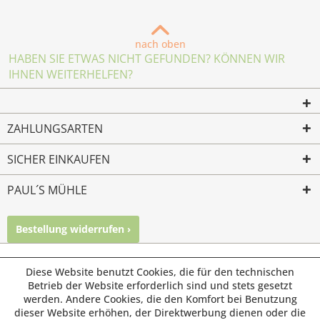
nach oben
HABEN SIE ETWAS NICHT GEFUNDEN? KÖNNEN WIR
IHNEN WEITERHELFEN?
ZAHLUNGSARTEN
SICHER EINKAUFEN
PAUL´S MÜHLE
Bestellung widerrufen ›
Mailkontakt
Facebook
Instagram
© Paul's Mühle | Inhaber: Christof Paul e.K. | Westring 2 |
Diese Website benutzt Cookies, die für den technischen
45659 Recklinghausen
Betrieb der Website erforderlich sind und stets gesetzt
werden. Andere Cookies, die den Komfort bei Benutzung
Fax: 02361 -28831 | E-Mail: info@pauls-muehle.de
dieser Website erhöhen, der Direktwerbung dienen oder die