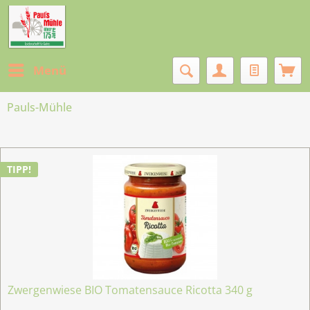
Menü
Pauls-Mühle
TIPP!
Zwergenwiese BIO Tomatensauce Ricotta 340 g