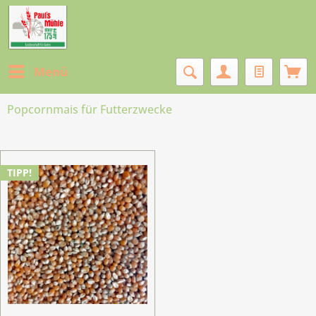
Menü
Popcornmais für Futterzwecke
TIPP!