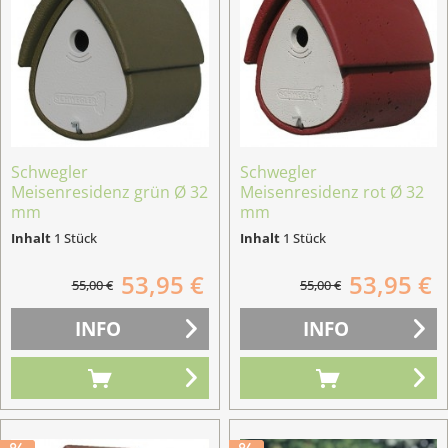
Schwegler
Schwegler
Meisenresidenz grün Ø 32
Meisenresidenz rot Ø 32
mm
mm
Inhalt
1 Stück
Inhalt
1 Stück
53,95 €
53,95 €
55,00 €
55,00 €
INFO
INFO