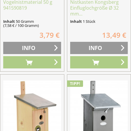
Vogelnistmaterial 50 g
Nistkasten Kongsberg
941590819
Einfluglochgröße Ø 32
mm...
Inhalt
50 Gramm
Inhalt
1 Stück
(7,58 € / 100 Gramm)
3,79 €
13,49 €
INFO
INFO
TIPP!