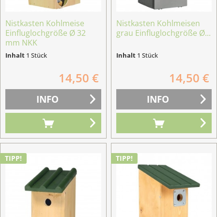
Nistkasten Kohlmeise
Nistkasten Kohlmeisen
Einfluglochgröße Ø 32
grau Einfluglochgröße Ø...
mm NKK
Inhalt
1 Stück
Inhalt
1 Stück
14,50 €
14,50 €
INFO
INFO
TIPP!
TIPP!