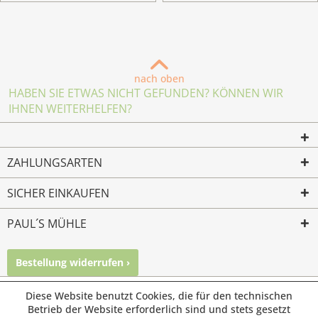
nach oben
HABEN SIE ETWAS NICHT GEFUNDEN? KÖNNEN WIR
IHNEN WEITERHELFEN?
ZAHLUNGSARTEN
SICHER EINKAUFEN
PAUL´S MÜHLE
Bestellung widerrufen ›
Mailkontakt
Facebook
Instagram
Diese Website benutzt Cookies, die für den technischen
© Paul's Mühle | Inhaber: Christof Paul e.K. | Westring 2 |
Betrieb der Website erforderlich sind und stets gesetzt
45659 Recklinghausen