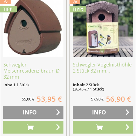
TIPP!
TIPP!
Schwegler
Schwegler Vogelnisthöhle
Meisenresidenz braun Ø
2 Stück 32 mm...
32 mm
Inhalt
1 Stück
Inhalt
2 Stück
(28,45 € / 1 Stück)
53,95 €
56,90 €
55,00 €
57,90 €
INFO
INFO