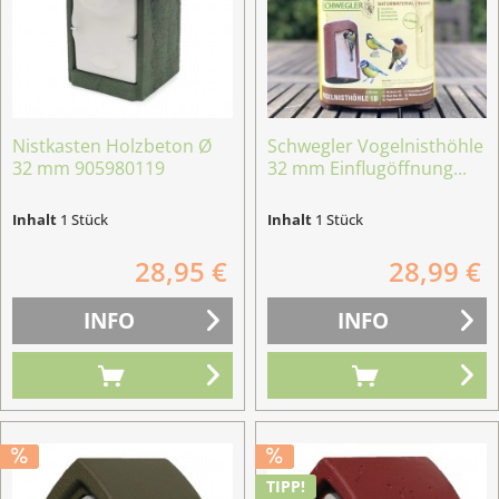
Nistkasten Holzbeton Ø
Schwegler Vogelnisthöhle
32 mm 905980119
32 mm Einflugöffnung...
Inhalt
1 Stück
Inhalt
1 Stück
28,95 €
28,99 €
INFO
INFO
TIPP!