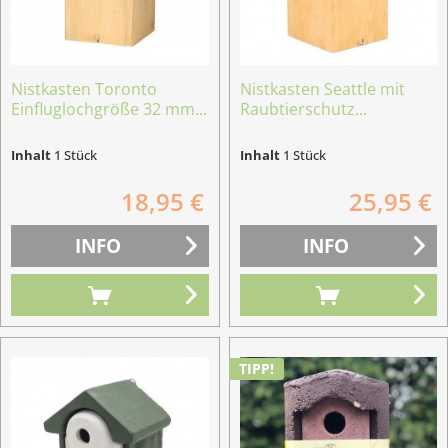
Nistkasten Toronto
Nistkasten Seattle mit
Einfluglochgröße 32 mm...
Raubtierschutz...
Inhalt
1 Stück
Inhalt
1 Stück
18,95 €
25,95 €
INFO
INFO
TIPP!