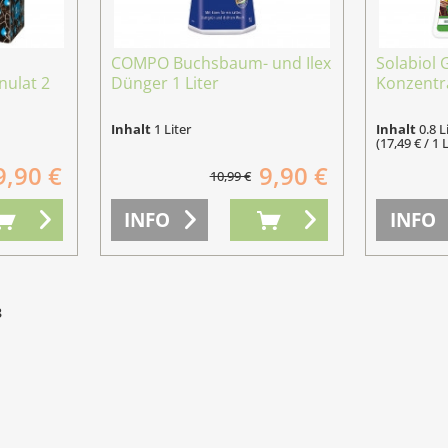
COMPO Buchsbaum- und Ilex
Solabiol 
nulat 2
Dünger 1 Liter
Konzentr
Inhalt
1 Liter
Inhalt
0.8 L
(17,49 € / 1 L
9,90 €
9,90 €
10,99 €
INFO
INFO
3