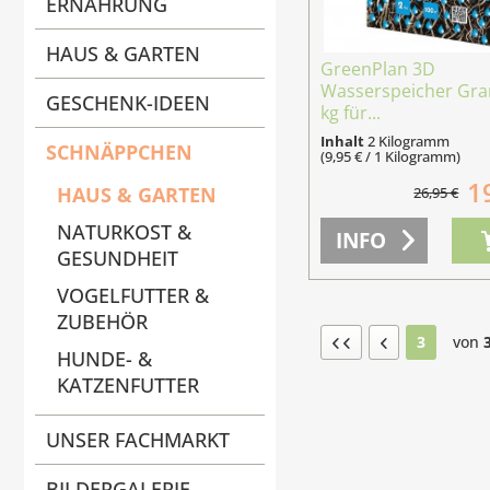
ERNÄHRUNG
HAUS & GARTEN
GreenPlan 3D
Wasserspeicher Gra
GESCHENK-IDEEN
kg für...
Inhalt
2 Kilogramm
SCHNÄPPCHEN
(9,95 € / 1 Kilogramm)
1
HAUS & GARTEN
26,95 €
NATURKOST &
INFO
GESUNDHEIT
VOGELFUTTER &
ZUBEHÖR
3
von
HUNDE- &
KATZENFUTTER
UNSER FACHMARKT
BILDERGALERIE