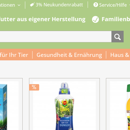
3% Neukundenrabatt
ationen
Service/Hilfe
futter aus eigener Herstellung
Familien
 für Ihr Tier
Gesundheit & Ernährung
Haus &