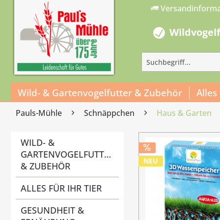
Versandinform
Wildvogel
Wild- & Gartenvogelfutter & Zubehör
Alles
Pauls-Mühle
Schnäppchen
Haus & Garten
WILD- &
GARTENVOGELFUTTER
NEU
& ZUBEHÖR
ALLES FÜR IHR TIER
GESUNDHEIT &