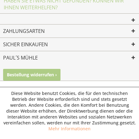
HABEN SIE ETWAS NICHT GEFUNDEN? KÖNNEN WIR
IHNEN WEITERHELFEN?
ZAHLUNGSARTEN
SICHER EINKAUFEN
PAUL´S MÜHLE
Bestellung widerrufen ›
Mailkontakt
Facebook
Instagram
© Paul's Mühle | Inhaber: Christof Paul e.K. | Westring 2 |
Diese Website benutzt Cookies, die für den technischen
45659 Recklinghausen
Betrieb der Website erforderlich sind und stets gesetzt
werden. Andere Cookies, die den Komfort bei Benutzung
Fax: 02361 -28831 | E-Mail: info@pauls-muehle.de
dieser Website erhöhen, der Direktwerbung dienen oder die
Interaktion mit anderen Websites und sozialen Netzwerken
vereinfachen sollen, werden nur mit Ihrer Zustimmung gesetzt.
Mehr Informationen