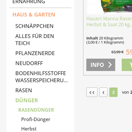
ERNÄHRUNG
HAUS & GARTEN
Hauert Manna Rase
Herbst & Saat 20 kg..
SCHNÄPPCHEN
ALLES FÜR DEN
Inhalt
20 Kilogramm
(3,00 € / 1 Kilogramm)
TEICH
5
63,99 €
PFLANZENERDE
NEUDORFF
INFO
BODENHILFSSTOFFE
WASSERSPEICHERUNG
RASEN
2
von
DÜNGER
RASENDÜNGER
Profi-Dünger
Herbst