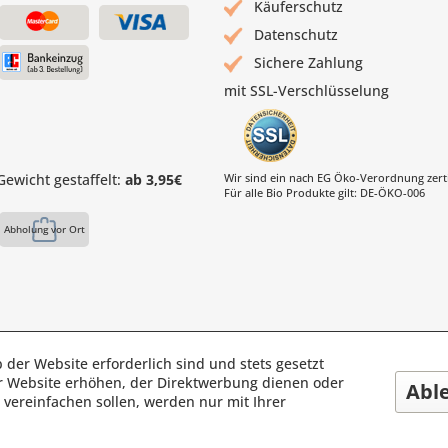
Käuferschutz
Datenschutz
Sichere Zahlung
mit SSL-Verschlüsselung
ewicht gestaffelt:
ab 3,95€
Wir sind ein nach EG Öko-Verordnung zertif
Für alle Bio Produkte gilt: DE-ÖKO-006
Abholung vor Ort
 der Website erforderlich sind und stets gesetzt
s Mühle | Inhaber: Christof Paul e.K. | Westring 2 | 45659 Reckli
r Website erhöhen, der Direktwerbung dienen oder
Abl
Fax: 02361 -28831 | E-Mail: info@pauls-muehle.de
vereinfachen sollen, werden nur mit Ihrer