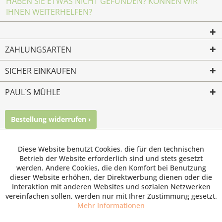
HABEN SIE ETWAS NICHT GEFUNDEN? KÖNNEN WIR
IHNEN WEITERHELFEN?
ZAHLUNGSARTEN
SICHER EINKAUFEN
PAUL´S MÜHLE
Bestellung widerrufen ›
Mailkontakt
Facebook
Instagram
© Paul's Mühle | Inhaber: Christof Paul e.K. | Westring 2 |
Diese Website benutzt Cookies, die für den technischen
45659 Recklinghausen
Betrieb der Website erforderlich sind und stets gesetzt
werden. Andere Cookies, die den Komfort bei Benutzung
Fax: 02361 -28831 | E-Mail: info@pauls-muehle.de
dieser Website erhöhen, der Direktwerbung dienen oder die
Interaktion mit anderen Websites und sozialen Netzwerken
vereinfachen sollen, werden nur mit Ihrer Zustimmung gesetzt.
Mehr Informationen