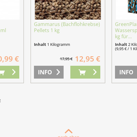
Gammarus (Bachflohkrebse)
GreenPla
 ml
Pellets 1 kg
Wassersp
kg für...
Inhalt
1 Kilogramm
Inhalt
2 Ki
(9,95 € / 1 
0,99 €
12,95 €
17,95 €
INFO
INFO
2