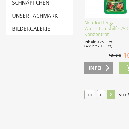
SCHNÄPPCHEN
UNSER FACHMARKT
Neudorff Algan
BILDERGALERIE
Wachstumshilfe 250
Konzentrat
Inhalt
0.25 Liter
(43,96 € / 1 Liter)
1
13,49 €
INFO
2
von