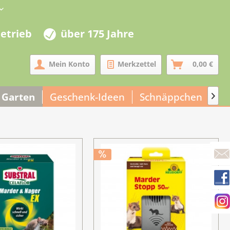
betrieb
über 175 Jahre
Mein Konto
Merkzettel
0,00 €
 Garten
Geschenk-Ideen
Schnäppchen
Un
