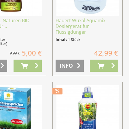
 Naturen BIO
Hauert Wuxal Aquamix
r...
Dosiergerät für
Flüssigdünger
iter
Inhalt
1 Stück
iter)
5,00 €
42,99 €
9,99 €
INFO