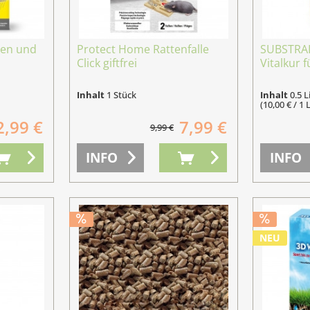
ten und
Protect Home Rattenfalle
SUBSTRAL
Click giftfrei
Vitalkur fü
Inhalt
1 Stück
Inhalt
0.5 L
(10,00 € / 1 L
2,99 €
7,99 €
9,99 €
INFO
INFO
NEU