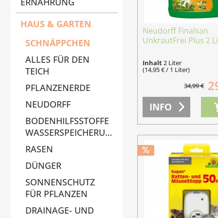
ERNÄHRUNG
HAUS & GARTEN
Neudorff Finalsan
UnkrautFrei Plus 2 L
SCHNÄPPCHEN
ALLES FÜR DEN
Inhalt
2 Liter
(14,95 € / 1 Liter)
TEICH
2
34,99 €
PFLANZENERDE
NEUDORFF
INFO
BODENHILFSSTOFFE
WASSERSPEICHERUNG
RASEN
DÜNGER
SONNENSCHUTZ
FÜR PFLANZEN
DRAINAGE- UND