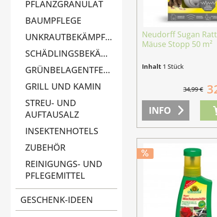
PFLANZGRANULAT
BAUMPFLEGE
Neudorff Sugan Rat
UNKRAUTBEKÄMPFUNG
Mäuse­ Stopp 50 m²
SCHÄDLINGSBEKÄMPFUNG
Inhalt
1 Stück
GRÜNBELAGENTFERNER
GRILL UND KAMIN
3
34,99 €
STREU- UND
INFO
AUFTAUSALZ
INSEKTENHOTELS
ZUBEHÖR
REINIGUNGS- UND
PFLEGEMITTEL
GESCHENK-IDEEN