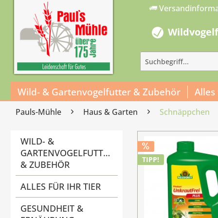
Versandinform
Wildvogel
Wild- & Gartenvogelfutter & Zubehör
Alles
Pauls-Mühle
Haus & Garten
Schnäppchen
WILD- &
GARTENVOGELFUTTER
TIPP!
& ZUBEHÖR
ALLES FÜR IHR TIER
GESUNDHEIT &