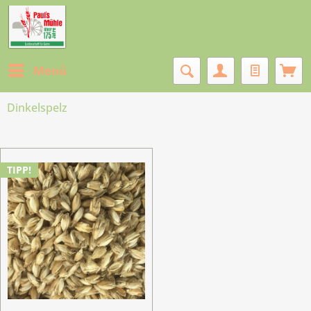
Menü
Dinkelspelz
TIPP!