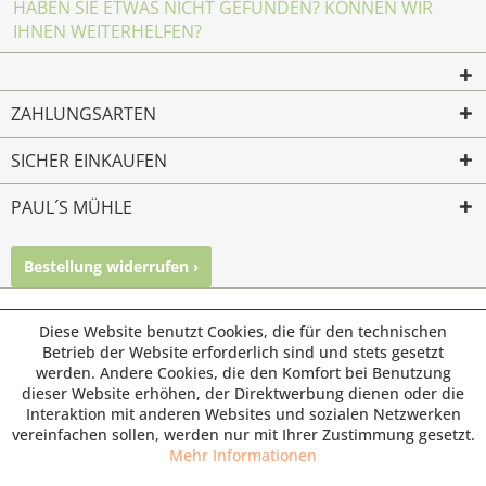
HABEN SIE ETWAS NICHT GEFUNDEN? KÖNNEN WIR
IHNEN WEITERHELFEN?
ZAHLUNGSARTEN
SICHER EINKAUFEN
PAUL´S MÜHLE
Bestellung widerrufen ›
Mailkontakt
Facebook
Instagram
© Paul's Mühle | Inhaber: Christof Paul e.K. | Westring 2 |
Diese Website benutzt Cookies, die für den technischen
45659 Recklinghausen
Betrieb der Website erforderlich sind und stets gesetzt
werden. Andere Cookies, die den Komfort bei Benutzung
Fax: 02361 -28831 | E-Mail: info@pauls-muehle.de
dieser Website erhöhen, der Direktwerbung dienen oder die
Interaktion mit anderen Websites und sozialen Netzwerken
vereinfachen sollen, werden nur mit Ihrer Zustimmung gesetzt.
Mehr Informationen