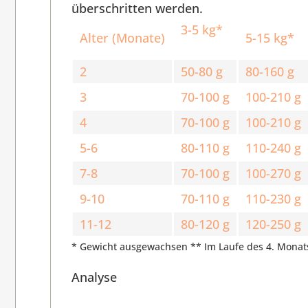
überschritten werden.
3-5 kg*
Alter (Monate)
5-15 kg*
2
50-80 g
80-160 g
3
70-100 g
100-210 g
4
70-100 g
100-210 g
5-6
80-110 g
110-240 g
7-8
70-100 g
100-270 g
9-10
70-110 g
110-230 g
11-12
80-120 g
120-250 g
* Gewicht ausgewachsen ** Im Laufe des 4. Mona
Analyse