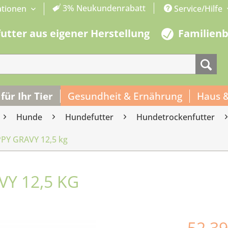
3% Neukundenrabatt
ationen
Service/Hilfe
futter aus eigener Herstellung
Familien
 für Ihr Tier
Gesundheit & Ernährung
Haus 
Hunde
Hundefutter
Hundetrockenfutter
Y GRAVY 12,5 kg
Y 12,5 KG
52,39