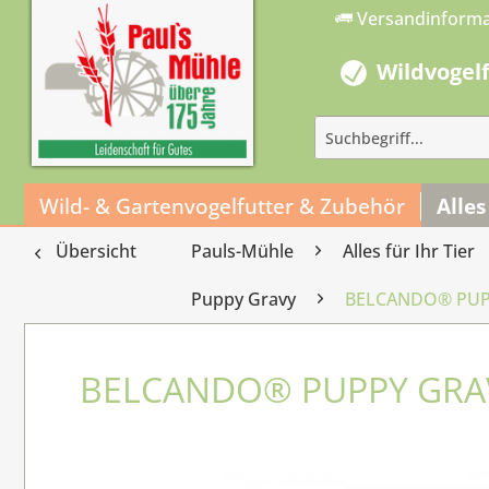
Versandinform
Wildvogel
Wild- & Gartenvogelfutter & Zubehör
Alles
Übersicht
Pauls-Mühle
Alles für Ihr Tier
Puppy Gravy
BELCANDO® PUPP
BELCANDO® PUPPY GRAV