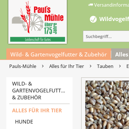
Versandinform
Wildvogel
Wild- & Gartenvogelfutter & Zubehör
Alles
Pauls-Mühle
Alles für Ihr Tier
Tauben
E
WILD- &
GARTENVOGELFUTTER
& ZUBEHÖR
ALLES FÜR IHR TIER
HUNDE