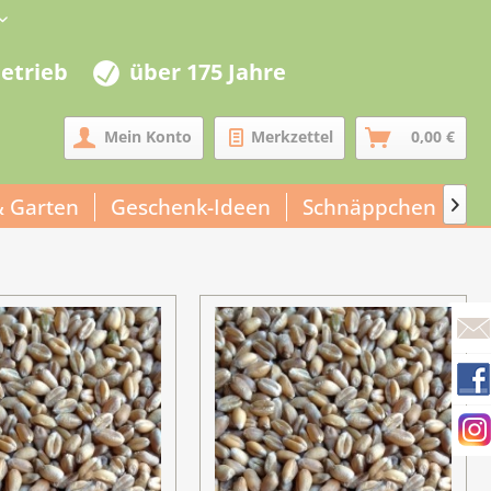
betrieb
über 175 Jahre
Mein Konto
Merkzettel
0,00 €
& Garten
Geschenk-Ideen
Schnäppchen
Un
