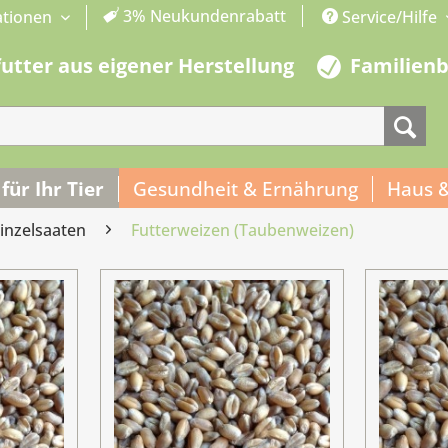
3% Neukundenrabatt
ationen
Service/Hilfe
futter aus eigener Herstellung
Familien
 für Ihr Tier
Gesundheit & Ernährung
Haus 
inzelsaaten
Futterweizen (Taubenweizen)