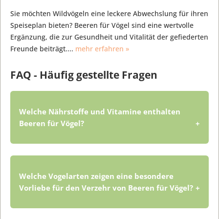
Sie möchten Wildvögeln eine leckere Abwechslung für ihren
Speiseplan bieten? Beeren für Vögel sind eine wertvolle
Ergänzung, die zur Gesundheit und Vitalität der gefiederten
Freunde beiträgt....
mehr erfahren »
FAQ - Häufig gestellte Fragen
Welche Nährstoffe und Vitamine enthalten
Beeren für Vögel?
Beeren für Vögel sind reich an wichtigen
Nährstoffen wie Vitaminen und
Welche Vogelarten zeigen eine besondere
Mineralstoffen. Sie enthalten
Vorliebe für den Verzehr von Beeren für Vögel?
insbesondere Vitamin C, das wichtig für
ein starkes Immunsystem ist. Zudem
liefern sie Antioxidantien, die die Zellen