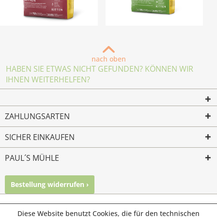
nach oben
HABEN SIE ETWAS NICHT GEFUNDEN? KÖNNEN WIR
IHNEN WEITERHELFEN?
ZAHLUNGSARTEN
SICHER EINKAUFEN
PAUL´S MÜHLE
Bestellung widerrufen ›
Mailkontakt
Facebook
Instagram
© Paul's Mühle | Inhaber: Christof Paul e.K. | Westring 2 |
Diese Website benutzt Cookies, die für den technischen