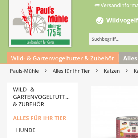
Versandinform
Wildvogel
Wild- & Gartenvogelfutter & Zubehör
Alles
Pauls-Mühle
Alles für Ihr Tier
Katzen
K
WILD- &
GARTENVOGELFUTTER
& ZUBEHÖR
ALLES FÜR IHR TIER
HUNDE