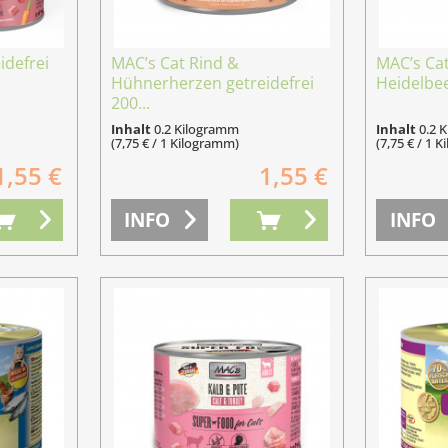
idefrei
MAC’s Cat Rind &
MAC’s Cat
Hühnerherzen getreidefrei
Heidelbee
200...
Inhalt
0.2 Kilogramm
Inhalt
0.2 
(7,75 € / 1 Kilogramm)
(7,75 € / 1 
1,55 €
1,55 €
INFO
INFO