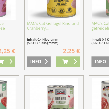
ber
MAC's Cat Geflügel Rind und
MAC's Ca
ose
Cranberry...
getreidefr
Inhalt
0.4 Kilogramm
Inhalt
0.4 
(5,63 € / 1 Kilogramm)
(5,63 € / 1 
2,25 €
2,25 €
INFO
INFO