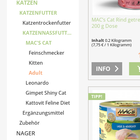
KATZEN
KATZENFUTTER
MAC’s Cat Rind getre
Katzentrockenfutter
200 g Dose
KATZENNASSFUTTER
Inhalt
0.2 Kilogramm
MAC'S CAT
(7,75 € / 1 Kilogramm)
Feinschmecker
Kitten
INFO
Adult
Leonardo
Gimpet Shiny Cat
TIPP!
Kattovit Feline Diet
Ergänzungsmittel
Zubehör
NAGER