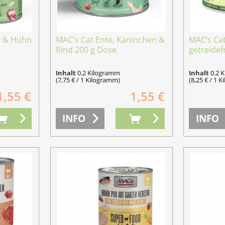
e & Huhn
MAC's Cat Ente, Kaninchen &
MAC’s Ca
Rind 200 g Dose
getreidef
Inhalt
0.2 Kilogramm
Inhalt
0.2 
(7,75 € / 1 Kilogramm)
(8,25 € / 1 
1,55 €
1,55 €
INFO
INFO