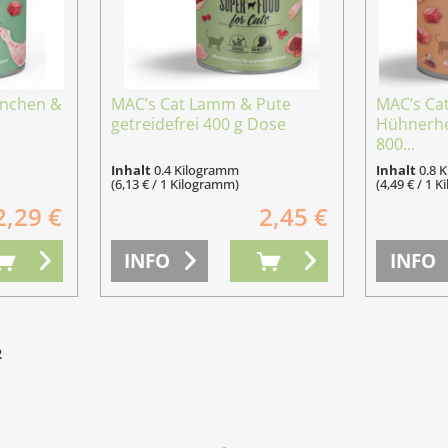
inchen &
MAC’s Cat Lamm & Pute
MAC’s Cat
getreidefrei 400 g Dose
Hühnerhe
800...
Inhalt
0.4 Kilogramm
Inhalt
0.8 
(6,13 € / 1 Kilogramm)
(4,49 € / 1 
2,29 €
2,45 €
INFO
INFO
2