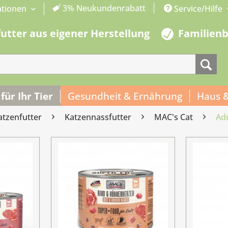
3% Neukundenrabatt
ationen
Service/Hilfe
futter aus eigener Herstellung
Familien
 für Ihr Tier
Gesundheit & Ernährung
Haus 
atzenfutter
Katzennassfutter
MAC's Cat
Adu