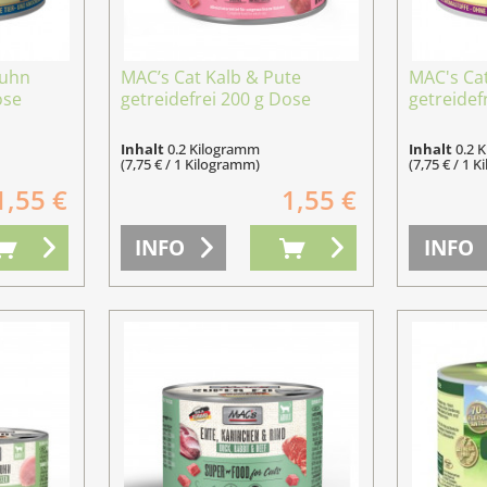
Huhn
MAC’s Cat Kalb & Pute
MAC's Ca
ose
getreidefrei 200 g Dose
getreidef
Inhalt
0.2 Kilogramm
Inhalt
0.2 
(7,75 € / 1 Kilogramm)
(7,75 € / 1 
1,55 €
1,55 €
INFO
INFO