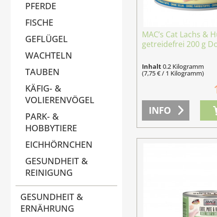
PFERDE
FISCHE
MAC’s Cat Lachs & 
GEFLÜGEL
getreidefrei 200 g D
WACHTELN
Inhalt
0.2 Kilogramm
TAUBEN
(7,75 € / 1 Kilogramm)
KÄFIG- &
VOLIERENVÖGEL
INFO
PARK- &
HOBBYTIERE
EICHHÖRNCHEN
GESUNDHEIT &
REINIGUNG
GESUNDHEIT &
ERNÄHRUNG