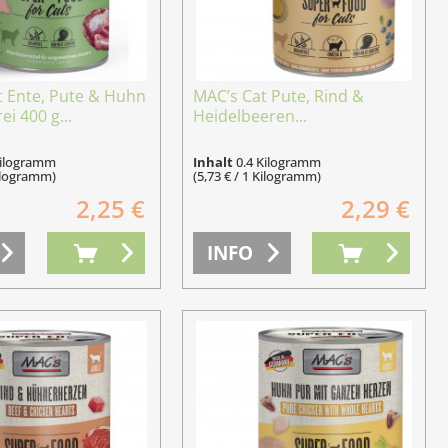
t Ente, Pute & Huhn
MAC’s Cat Pute, Rind &
ei 400 g...
Heidelbeeren...
Kilogramm
Inhalt
0.4 Kilogramm
Kilogramm)
(5,73 € / 1 Kilogramm)
2,25 €
2,29 €
INFO