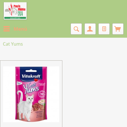
Menü
Cat Yums