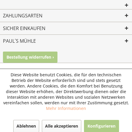
ZAHLUNGSARTEN
SICHER EINKAUFEN
PAUL´S MÜHLE
Bestellung widerrufen ›
Mailkontakt
Facebook
Instagram
© Paul's Mühle | Inhaber: Christof Paul e.K. | Westring 2 |
Diese Website benutzt Cookies, die für den technischen
45659 Recklinghausen
Betrieb der Website erforderlich sind und stets gesetzt
werden. Andere Cookies, die den Komfort bei Benutzung
Fax: 02361 -28831 | E-Mail: info@pauls-muehle.de
dieser Website erhöhen, der Direktwerbung dienen oder die
Interaktion mit anderen Websites und sozialen Netzwerken
vereinfachen sollen, werden nur mit Ihrer Zustimmung gesetzt.
Mehr Informationen
Ablehnen
Alle akzeptieren
Konfigurieren