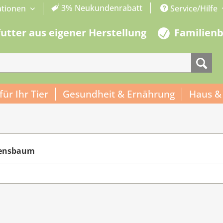
3% Neukundenrabatt
ationen
Service/Hilfe
futter aus eigener Herstellung
Familien
 für Ihr Tier
Gesundheit & Ernährung
Haus &
bensbaum