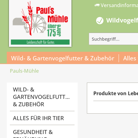
Versandinform
Wildvogel
Wild- & Gartenvogelfutter & Zubehör
Alles
Pauls-Mühle
WILD- &
Produkte von Le
GARTENVOGELFUTTER
& ZUBEHÖR
ALLES FÜR IHR TIER
GESUNDHEIT &