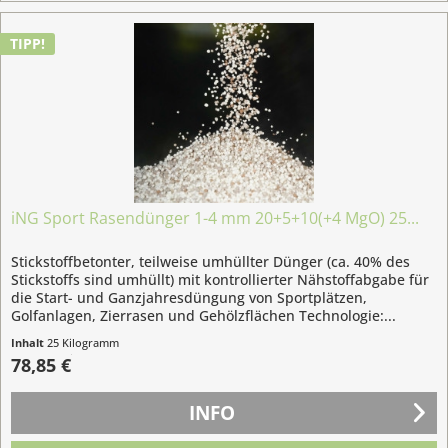
TIPP!
iNG Sport Rasendünger 1-4 mm 20+5+10(+4 MgO) 25...
Stickstoffbetonter, teilweise umhüllter Dünger (ca. 40% des
Stickstoffs sind umhüllt) mit kontrollierter Nähstoffabgabe für
die Start- und Ganzjahresdüngung von Sportplätzen,
Golfanlagen, Zierrasen und Gehölzflächen Technologie:...
Inhalt
25 Kilogramm
(3,15 € / 1 Kilogramm)
78,85 €
INFO