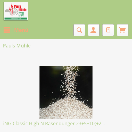
Menü
Pauls-Mühle
iNG Classic High N Rasendünger 23+5+10(+2...