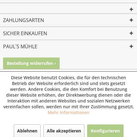
ZAHLUNGSARTEN
SICHER EINKAUFEN
PAUL´S MÜHLE
Bestellung widerrufen ›
Mailkontakt
Facebook
Instagram
Diese Website benutzt Cookies, die für den technischen
© Paul's Mühle | Inhaber: Christof Paul e.K. | Westring 2 |
Betrieb der Website erforderlich sind und stets gesetzt
45659 Recklinghausen
werden. Andere Cookies, die den Komfort bei Benutzung
Fax: 02361 -28831 | E-Mail: info@pauls-muehle.de
dieser Website erhöhen, der Direktwerbung dienen oder die
Interaktion mit anderen Websites und sozialen Netzwerken
vereinfachen sollen, werden nur mit Ihrer Zustimmung gesetzt.
Mehr Informationen
Ablehnen
Alle akzeptieren
Konfigurieren