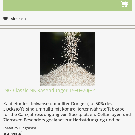
Merken
iNG Classic NK Rasendünger 15+0+20(+2...
Kalibetonter, teilweise umhüllter Dünger (ca. 50% des
SƟckstoffs sind umhüllt) mit kontrollierter Nährstoffabgabe
für die Ganzjahresdüngung von Sportplätzen, Golfanlagen und
Zierrasen Besonders geeignet zur Herbstdüngung und bei
erhöhtem...
Inhalt
25 Kilogramm
(3,39 € / 1 Kilogramm)
84,79 €