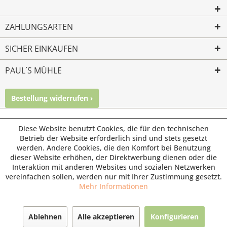
ZAHLUNGSARTEN
SICHER EINKAUFEN
PAUL´S MÜHLE
Bestellung widerrufen ›
Mailkontakt
Facebook
Instagram
© Paul's Mühle | Inhaber: Christof Paul e.K. | Westring 2 |
Diese Website benutzt Cookies, die für den technischen
45659 Recklinghausen
Betrieb der Website erforderlich sind und stets gesetzt
werden. Andere Cookies, die den Komfort bei Benutzung
Fax: 02361 -28831 | E-Mail: info@pauls-muehle.de
dieser Website erhöhen, der Direktwerbung dienen oder die
Interaktion mit anderen Websites und sozialen Netzwerken
vereinfachen sollen, werden nur mit Ihrer Zustimmung gesetzt.
Mehr Informationen
Ablehnen
Alle akzeptieren
Konfigurieren