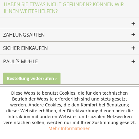
HABEN SIE ETWAS NICHT GEFUNDEN? KÖNNEN WIR
IHNEN WEITERHELFEN?
ZAHLUNGSARTEN
SICHER EINKAUFEN
PAUL´S MÜHLE
Bestellung widerrufen ›
Mailkontakt
Facebook
Instagram
Diese Website benutzt Cookies, die für den technischen
© Paul's Mühle | Inhaber: Christof Paul e.K. | Westring 2 |
Betrieb der Website erforderlich sind und stets gesetzt
45659 Recklinghausen
werden. Andere Cookies, die den Komfort bei Benutzung
Fax: 02361 -28831 | E-Mail: info@pauls-muehle.de
dieser Website erhöhen, der Direktwerbung dienen oder die
Interaktion mit anderen Websites und sozialen Netzwerken
vereinfachen sollen, werden nur mit Ihrer Zustimmung gesetzt.
Mehr Informationen