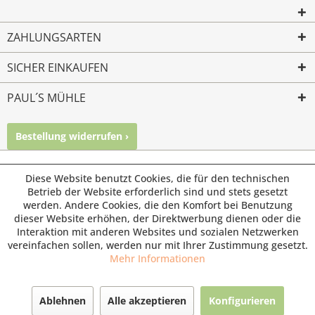
ZAHLUNGSARTEN
SICHER EINKAUFEN
PAUL´S MÜHLE
Bestellung widerrufen ›
Mailkontakt
Facebook
Instagram
© Paul's Mühle | Inhaber: Christof Paul e.K. | Westring 2 |
Diese Website benutzt Cookies, die für den technischen
45659 Recklinghausen
Betrieb der Website erforderlich sind und stets gesetzt
werden. Andere Cookies, die den Komfort bei Benutzung
Fax: 02361 -28831 | E-Mail: info@pauls-muehle.de
dieser Website erhöhen, der Direktwerbung dienen oder die
Interaktion mit anderen Websites und sozialen Netzwerken
vereinfachen sollen, werden nur mit Ihrer Zustimmung gesetzt.
Mehr Informationen
Ablehnen
Alle akzeptieren
Konfigurieren