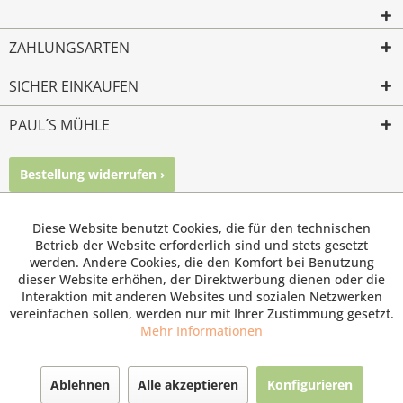
ZAHLUNGSARTEN
SICHER EINKAUFEN
PAUL´S MÜHLE
Bestellung widerrufen ›
Mailkontakt
Facebook
Instagram
© Paul's Mühle | Inhaber: Christof Paul e.K. | Westring 2 |
Diese Website benutzt Cookies, die für den technischen
45659 Recklinghausen
Betrieb der Website erforderlich sind und stets gesetzt
werden. Andere Cookies, die den Komfort bei Benutzung
Fax: 02361 -28831 | E-Mail: info@pauls-muehle.de
dieser Website erhöhen, der Direktwerbung dienen oder die
Interaktion mit anderen Websites und sozialen Netzwerken
vereinfachen sollen, werden nur mit Ihrer Zustimmung gesetzt.
Mehr Informationen
Ablehnen
Alle akzeptieren
Konfigurieren