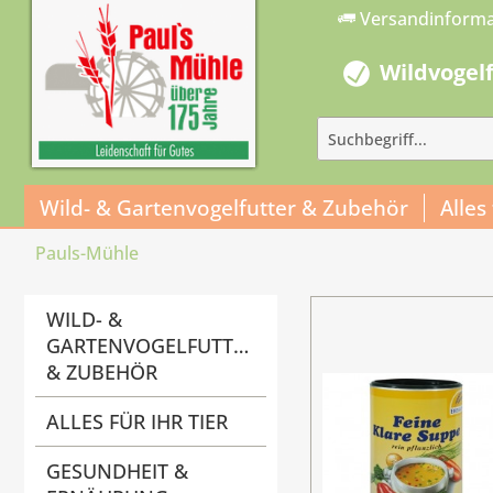
Versandinform
Wildvogel
Wild- & Gartenvogelfutter & Zubehör
Alles
Pauls-Mühle
WILD- &
GARTENVOGELFUTTER
& ZUBEHÖR
ALLES FÜR IHR TIER
GESUNDHEIT &