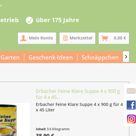
betrieb
über 175 Jahre
Mein Konto
Merkzettel
0,00 €
 Garten
Geschenk-Ideen
Schnäppchen
Un

Erbacher Feine Klare Suppe 4 x 900 g
für 4 x 45...
Erbacher Feine Klare Suppe 4 x 900 g für 4
x 45 Liter
Inhalt
3.6 Kilogramm
(10,81 € / 1 Kilogramm)
38,90 €