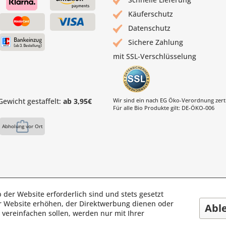
Käuferschutz
Datenschutz
Sichere Zahlung
mit SSL-Verschlüsselung
ewicht gestaffelt:
ab 3,95€
Wir sind ein nach EG Öko-Verordnung zertif
Für alle Bio Produkte gilt: DE-ÖKO-006
Abholung vor Ort
 der Website erforderlich sind und stets gesetzt
s Mühle | Inhaber: Christof Paul e.K. | Westring 2 | 45659 Reckli
r Website erhöhen, der Direktwerbung dienen oder
Abl
Fax: 02361 -28831 | E-Mail: info@pauls-muehle.de
vereinfachen sollen, werden nur mit Ihrer