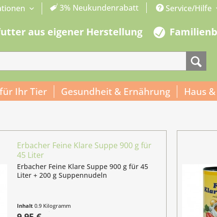
3% Neukundenrabatt
ationen
Service/Hilfe
futter aus eigener Herstellung
Familien
 für Ihr Tier
Gesundheit & Ernährung
Haus &
Erbacher Feine Klare Suppe 900 g für
45 Liter
Erbacher Feine Klare Suppe 900 g für 45
Liter + 200 g Suppennudeln
Inhalt
0.9 Kilogramm
(11,06 € / 1 Kilogramm)
9,95 €