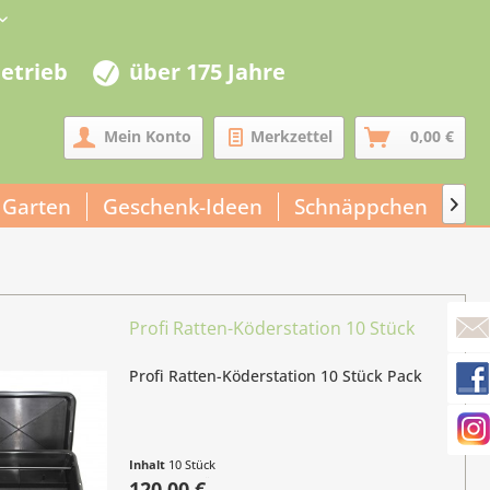
betrieb
über 175 Jahre
Mein Konto
Merkzettel
0,00 €
 Garten
Geschenk-Ideen
Schnäppchen
Un

Profi Ratten-Köderstation 10 Stück
Profi Ratten-Köderstation 10 Stück Pack
Inhalt
10 Stück
(12,00 € / 1 Stück)
120,00 €