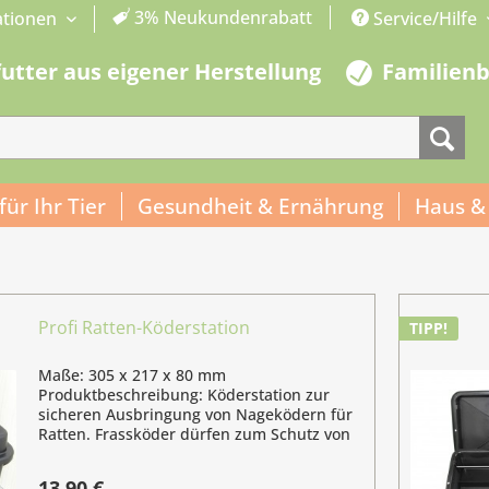
3% Neukundenrabatt
ationen
Service/Hilfe
futter aus eigener Herstellung
Familien
 für Ihr Tier
Gesundheit & Ernährung
Haus &
Profi Ratten-Köderstation
TIPP!
Maße: 305 x 217 x 80 mm
Produktbeschreibung: Köderstation zur
sicheren Ausbringung von Nageködern für
Ratten. Frassköder dürfen zum Schutz von
Tieren und Menschen nicht offen
ausgebracht werden. Diese Box ist eine
13,90 €