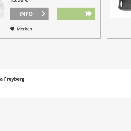
ideale und...
INFO
Merken
a Freyberg