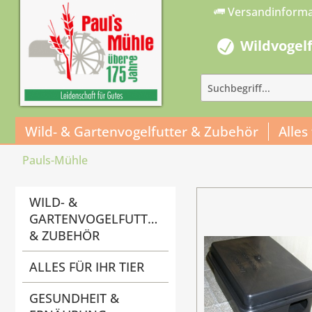
Versandinform
Wildvogel
Wild- & Gartenvogelfutter & Zubehör
Alles
Pauls-Mühle
WILD- &
GARTENVOGELFUTTER
& ZUBEHÖR
ALLES FÜR IHR TIER
GESUNDHEIT &