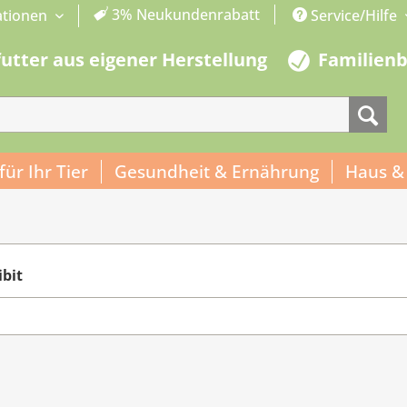
3% Neukundenrabatt
ationen
Service/Hilfe
futter aus eigener Herstellung
Familien
 für Ihr Tier
Gesundheit & Ernährung
Haus &
bit