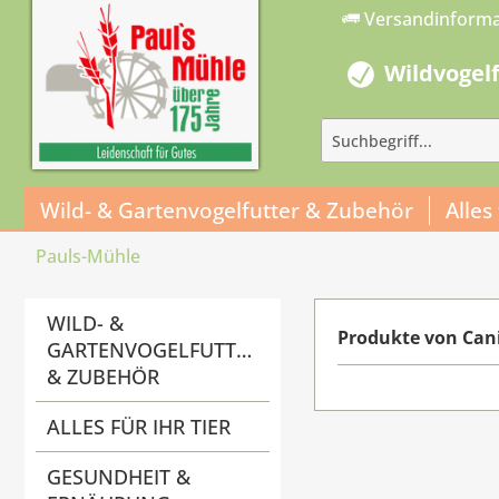
Versandinform
Wildvogel
Wild- & Gartenvogelfutter & Zubehör
Alles
Pauls-Mühle
WILD- &
Produkte von Cani
GARTENVOGELFUTTER
& ZUBEHÖR
ALLES FÜR IHR TIER
GESUNDHEIT &