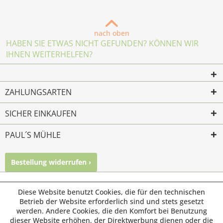
nach oben
HABEN SIE ETWAS NICHT GEFUNDEN? KÖNNEN WIR
IHNEN WEITERHELFEN?
ZAHLUNGSARTEN
SICHER EINKAUFEN
PAUL´S MÜHLE
Bestellung widerrufen ›
Mailkontakt
Facebook
Instagram
© Paul's Mühle | Inhaber: Christof Paul e.K. | Westring 2 |
Diese Website benutzt Cookies, die für den technischen
45659 Recklinghausen
Betrieb der Website erforderlich sind und stets gesetzt
werden. Andere Cookies, die den Komfort bei Benutzung
Fax: 02361 -28831 | E-Mail: info@pauls-muehle.de
dieser Website erhöhen, der Direktwerbung dienen oder die